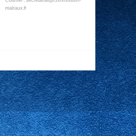
Courriel : secretariat@commission-
malraux.fr