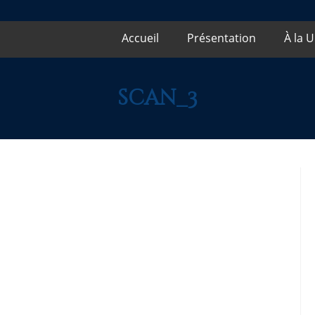
Accueil
Présentation
À la 
scan_3