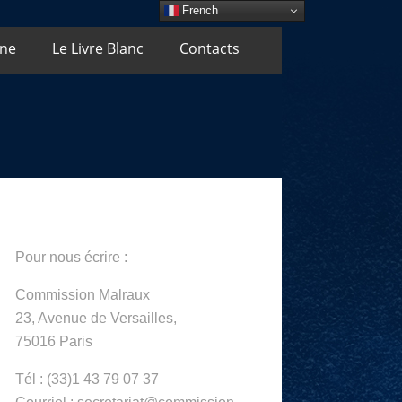
French
Une
Le Livre Blanc
Contacts
Pour nous écrire :
Commission Malraux
23, Avenue de Versailles,
75016 Paris
Tél : (33)1 43 79 07 37