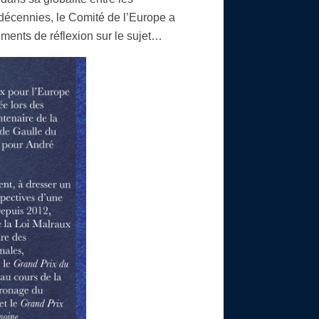
dans sa globalité entre les
décennies, le Comité de l’Europe a
ments de réflexion sur le sujet…