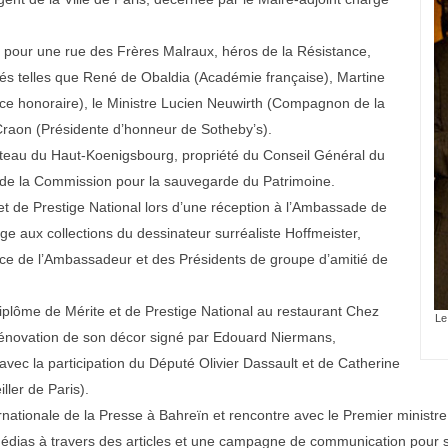
ent de la Ville de Paris, décernée par le Maire-adjoint chargé
 pour une rue des Frères Malraux, héros de la Résistance,
ités telles que René de Obaldia (Académie française), Martine
e honoraire), le Ministre Lucien Neuwirth (Compagnon de la
Craon (Présidente d’honneur de Sotheby’s).
teau du Haut-Koenigsbourg, propriété du Conseil Général du
x de la Commission pour la sauvegarde du Patrimoine.
t de Prestige National lors d’une réception à l’Ambassade de
 aux collections du dessinateur surréaliste Hoffmeister,
ce de l’Ambassadeur et des Présidents de groupe d’amitié de
iplôme de Mérite et de Prestige National au restaurant Chez
Le
 rénovation de son décor signé par Edouard Niermans,
vec la participation du Député Olivier Dassault et de Catherine
ler de Paris).
rnationale de la Presse à Bahreïn et rencontre avec le Premier ministre
dias à travers des articles et une campagne de communication pour sen