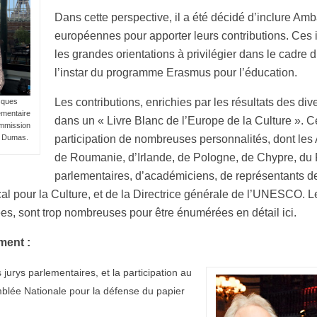
Dans cette perspective, il a été décidé d’inclure Am
européennes pour apporter leurs contributions. Ces i
les grandes orientations à privilégier dans le cadre 
l’instar du programme Erasmus pour l’éducation.
Les contributions, enrichies par les résultats des di
cques
ementaire
dans un « Livre Blanc de l’Europe de la Culture ». 
ommission
ne Dumas.
participation de nombreuses personnalités, dont le
de Roumanie, d’Irlande, de Pologne, de Chypre, du P
parlementaires, d’académiciens, de représentants de 
al pour la Culture, et de la Directrice générale de l’UNESCO. Le
s, sont trop nombreuses pour être énumérées en détail ici.
ment :
jurys parlementaires, et la participation au
mblée Nationale pour la défense du papier