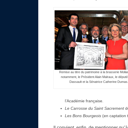
Remise au titre du patrimoine à la brasserie Molla
notamment, le Président Alain Malraux, le député
Dassault et la Sénatrice Catherine Dumas
l’Académie française.
Le Carrosse du Saint Sacrement
d
Les Bons Bourgeois
(en captation 