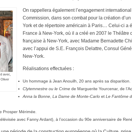
On rappellera également l’engagement international 
Commission, dans son combat pour la création d’un t
York et de répertoire américain à Paris… Celui-ci a
France à New-York, où il a créé en 2007 le Théâtre
française à New-York, avec Madame Bernadette Chi
avec l’appui de S.E. François Delattre, Consul Gén
New-York.
Réalisations effectuées :
rd avec,
 Oliver
Un hommage à Jean Anouilh, 20 ans après sa disparition.
.
Clytemnestre ou le Crime
de Marguerite Yourcenar, de l’A
Anna la Bonne
,
La Dame de Monte-Carlo
et
Le Fantôme d
e Prosper Mérimée.
télévisée avec Fanny Ardant), à l’occasion du 90e anniversaire de Ren