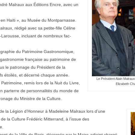
André Malraux aux Éditions Encre, avec un
x en Haïti », au Musée du Montparnasse.
raux, rédigé avec sa petite-fille Céline
t-Larousse, incluant de nombreux fac-
ographie du Patrimoine Gastronomique,
 gastronomie française au patrimoine de
us le patronage du Président de la
fs étoilés, et décerné chaque année.
Le Président Alain Malraux 
Patrimoine, remis lors de la Nuit du Livre,
Elizabeth Cha
n parterre de personnalités du monde de
tronage du Ministre de la Culture.
r de la Légion d’Honneur à Madeleine Malraux lors d’une
de la Culture Frédéric Mitterrand, à l’issue des
e.