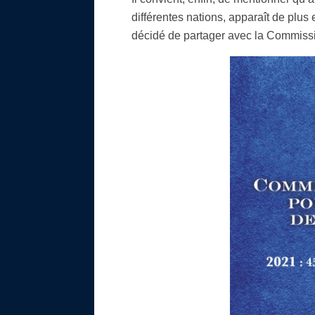
Il convient, enfin, de mentionner qu’
différentes nations, apparaît de plu
décidé de partager avec la Commissi