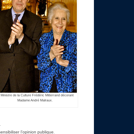
 Ministre de la Culture Frédéric Mitterrand décorant
Madame André Malraux.
.
sibiliser l’opinion publique.