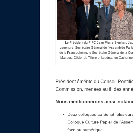
Le Président du FIPC Jean Pierre Stéphan, Ja
Legendre, Secrétaire Général de l’Assemblée Parl
de la Francophonie, le Secrétaire Général de la C
Malraux, Olivier de Tilière et la sénatrice Catheri
Président émérite du Conseil Pontific
Commission, menées au fil des année
Nous mentionnerons ainsi, notam
Deux colloques au Sénat, plusieurs 
Colloque Culture Papier de l’Asse
face au numérique.