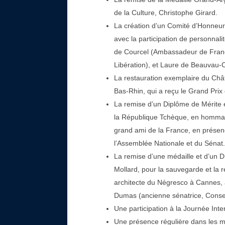
La remise de la Médaille Grand-Arg
de la Culture, Christophe Girard.
La création d’un Comité d’Honneur
avec la participation de personnal
de Courcel (Ambassadeur de Franc
Libération), et Laure de Beauvau-
La restauration exemplaire du Châ
Bas-Rhin, qui a reçu le Grand Pri
La remise d’un Diplôme de Mérite e
la République Tchèque, en hommage
grand ami de la France, en présen
l’Assemblée Nationale et du Sénat.
La remise d’une médaille et d’un D
Mollard, pour la sauvegarde et la
architecte du Négresco à Cannes, a
Dumas (ancienne sénatrice, Conseil
Une participation à la Journée Inte
Une présence régulière dans les mé