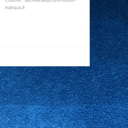
Courriel : secretariat@commission-
malraux.fr