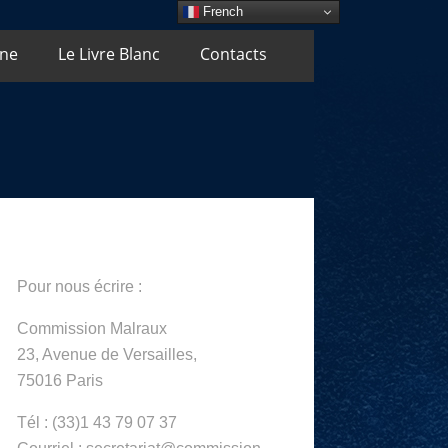
French
Une
Le Livre Blanc
Contacts
Pour nous écrire :
Commission Malraux
23, Avenue de Versailles,
75016 Paris
Tél : (33)1 43 79 07 37