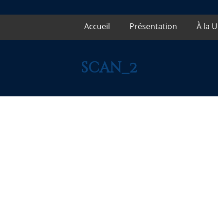
Accueil
Présentation
À la 
scan_2