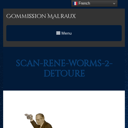
French
Commission Malraux
Menu
scan-rene-worms-2-
detoure