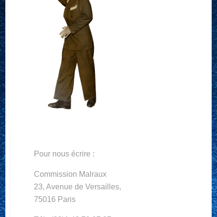
Pour nous écrire :
Commission Malraux
23, Avenue de Versailles,
75016 Paris