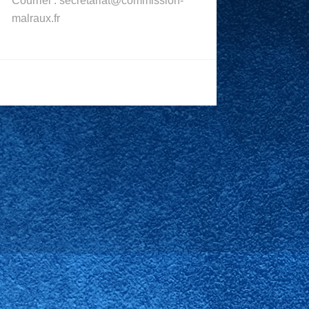
Courriel : secretariat@commission-
malraux.fr