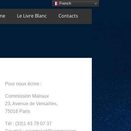
French
Une
Le Livre Blanc
Contacts
Pour nous écrire :
Commission Malraux
23, Avenue de Versailles,
75016 Paris
Tél : (33)1 43 79 07 37