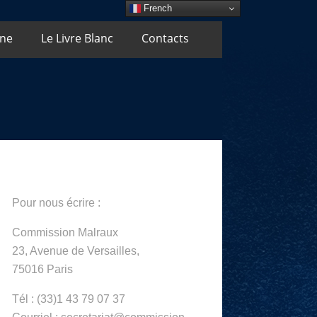
French
Une
Le Livre Blanc
Contacts
Pour nous écrire :
Commission Malraux
23, Avenue de Versailles,
75016 Paris
Tél : (33)1 43 79 07 37