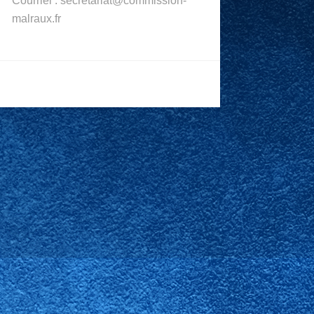
Courriel : secretariat@commission-
malraux.fr