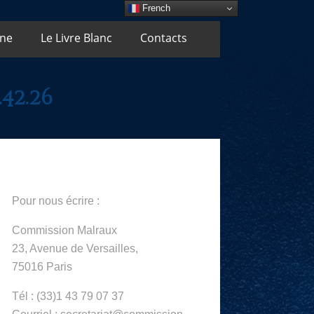
French
Une
Le Livre Blanc
Contacts
42.26
Pour nous écrire :
Commission Malraux
23, Avenue de Versailles,
75016 Paris
Tél : (33)1 43 79 07 37