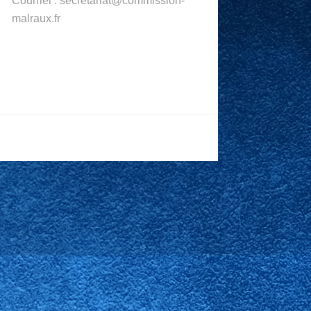
Courriel : secretariat@commission-
malraux.fr