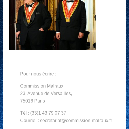
Pour nous écrire :
Commission Malraux
23, Avenue de Versailles,
75016 Paris
Tél : (33)1 43 79 07 37
Courriel : secretariat@commission-malraux.fr