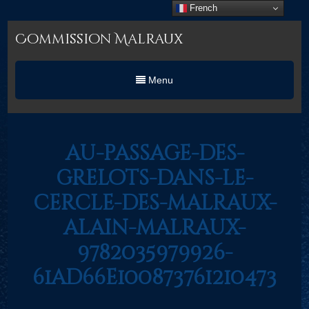
French
Commission Malraux
Menu
au-passage-des-
grelots-dans-le-
cercle-des-malraux-
alain-malraux-
9782035979926-
61ad66e100873761210473